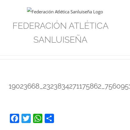
Saltar
al
contenido
FEDERACIÓN ATLÉTICA
SANLUISEÑA
19023668_2323834271175862_756095
Facebook
Twitter
WhatsApp
Compartir