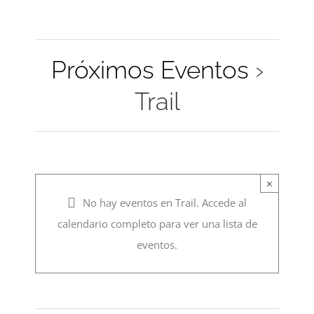
de
y
vistas
vistas
de
Próximos Eventos
›
de
Evento
Trail
Eventos
×
No hay eventos en Trail. Accede al
calendario completo para ver una lista de
eventos.