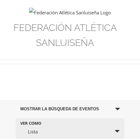
Saltar
al
contenido
FEDERACIÓN ATLÉTICA
SANLUISEÑA
Navegación
MOSTRAR LA BÚSQUEDA DE EVENTOS
de
VER COMO
Navegación
Lista
búsqueda